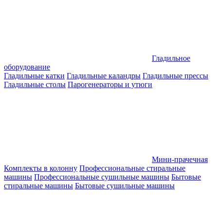
Гладильное
оборудование
Гладильные катки
Гладильные каландры
Гладильные прессы
Гладильные столы
Парогенераторы и утюги
Мини-прачечная
Комплекты в колонну
Профессиональные стиральные
машины
Профессиональные сушильные машины
Бытовые
стиральные машины
Бытовые сушильные машины