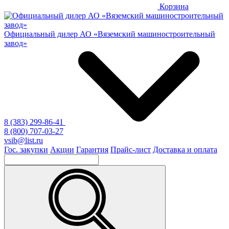
Корзина
Официальный дилер
АО «Вяземский машиностроительный
завод»
8 (383) 299-86-41
8 (800) 707-03-27
vsib@list.ru
Гос. закупки
Акции
Гарантия
Прайс-лист
Доставка и оплата