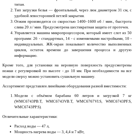
титан.
Тип загрузки белья — фронтальный, через люк диаметром 31 см, с
удобной левосторонней петлей закрытия.
Отжим производится со скоростью 1400–1600 об / мин., быстрота
слива 20 л / мин. Предусмотрена шестикратная защита от протечек.
Управляется машина микропроцессором, который имеет слот из 50
программ: 26 - стандартных, 14 - с изменяемыми настройками, 10 -
индивидуальных. ЖК-экран показывает количество выполненных
циклов, остаток времени до завершения процесса и другую
информацию.
Кроме того, для установки на неровную поверхность предусмотрены
ножки с регулировкой по высоте - до 10 мм. При необходимости на все
модели сверху можно установить сушильную машину.
Ассортимент представлен линейками оборудования разной вместимости:
Модели с объёмом барабана 60 литров и загрузкой 7 кг
(WMC6743PB.T, WMC6743VB.T, WMC6767VI.S, WMC6743PF.S,
WMC6743PP.S).
Отличительные характеристики:
Расход воды — 47 л,
Мощность нагрева воды — 3, 4,4 и 7 кВт,