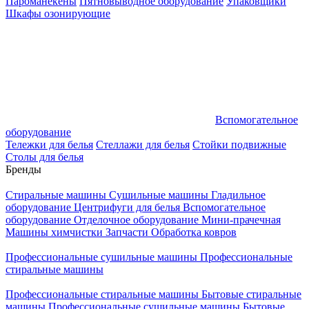
Пароманекены
Пятновыводное оборудование
Упаковщики
Шкафы озонирующие
Вспомогательное
оборудование
Тележки для белья
Стеллажи для белья
Стойки подвижные
Столы для белья
Бренды
Стиральные машины
Сушильные машины
Гладильное
оборудование
Центрифуги для белья
Вспомогательное
оборудование
Отделочное оборудование
Мини-прачечная
Машины химчистки
Запчасти
Обработка ковров
Профессиональные сушильные машины
Профессиональные
стиральные машины
Профессиональные стиральные машины
Бытовые стиральные
машины
Профессиональные сушильные машины
Бытовые