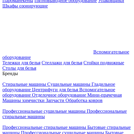
Пароманекены
Пятновыводное оборудование
Упаковщики
Шкафы озонирующие
Вспомогательное
оборудование
Тележки для белья
Стеллажи для белья
Стойки подвижные
Столы для белья
Бренды
Стиральные машины
Сушильные машины
Гладильное
оборудование
Центрифуги для белья
Вспомогательное
оборудование
Отделочное оборудование
Мини-прачечная
Машины химчистки
Запчасти
Обработка ковров
Профессиональные сушильные машины
Профессиональные
стиральные машины
Профессиональные стиральные машины
Бытовые стиральные
машины
Профессиональные сушильные машины
Бытовые