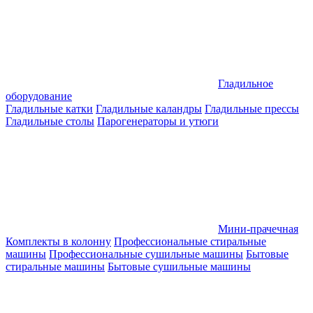
Гладильное
оборудование
Гладильные катки
Гладильные каландры
Гладильные прессы
Гладильные столы
Парогенераторы и утюги
Мини-прачечная
Комплекты в колонну
Профессиональные стиральные
машины
Профессиональные сушильные машины
Бытовые
стиральные машины
Бытовые сушильные машины