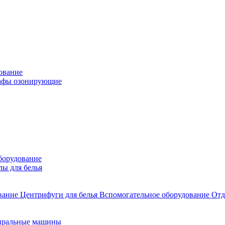
ование
фы озонирующие
борудование
лы для белья
ование
Центрифуги для белья
Вспомогательное оборудование
Отд
иральные машины