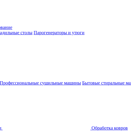
ование
адильные столы
Парогенераторы и утюги
Профессиональные сушильные машины
Бытовые стиральные м
и
Обработка ковров