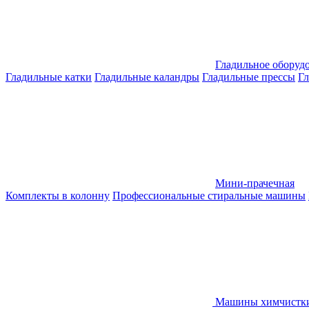
Гладильное оборуд
Гладильные катки
Гладильные каландры
Гладильные прессы
Гл
Мини-прачечная
Комплекты в колонну
Профессиональные стиральные машины
Машины химчистк