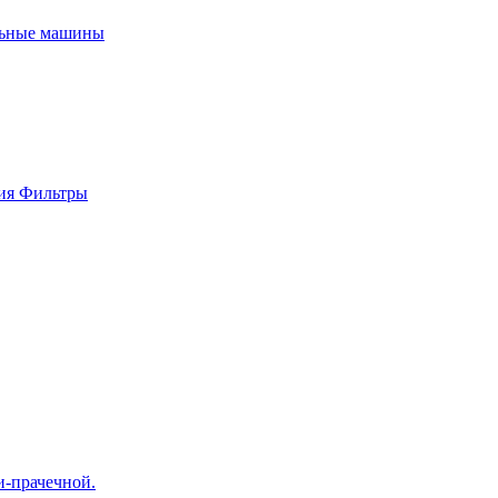
льные машины
ия
Фильтры
-прачечной.