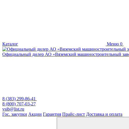
Каталог
Меню
0
Официальный дилер
АО «Вяземский машиностроительный зав
8 (383) 299-86-41
8 (800) 707-03-27
vsib@list.ru
Гос. закупки
Акции
Гарантия
Прайс-лист
Доставка и оплата