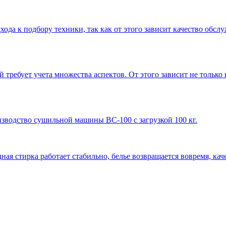
да к подбору техники, так как от этого зависит качество обсл
требует учета множества аспектов. От этого зависит не только 
зводство сушильной машины ВС-100 с загрузкой 100 кг.
ная стирка работает стабильно, белье возвращается вовремя, ка