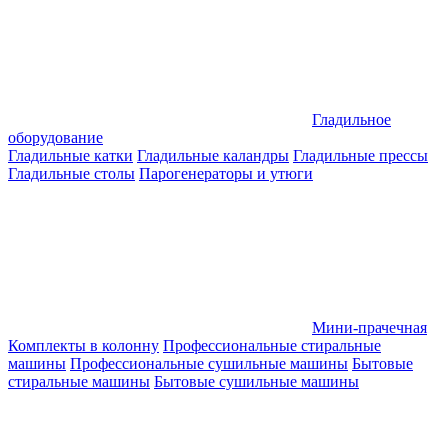
Гладильное
оборудование
Гладильные катки
Гладильные каландры
Гладильные прессы
Гладильные столы
Парогенераторы и утюги
Мини-прачечная
Комплекты в колонну
Профессиональные стиральные
машины
Профессиональные сушильные машины
Бытовые
стиральные машины
Бытовые сушильные машины