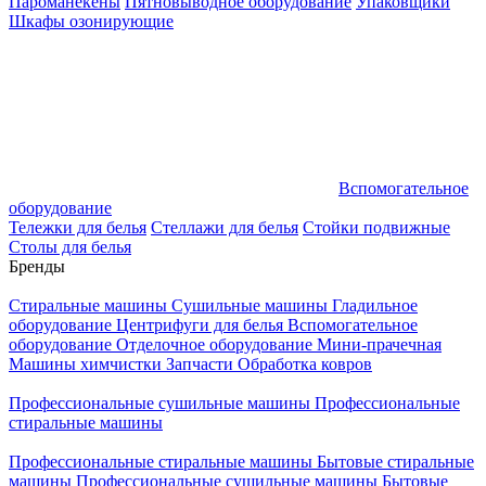
Пароманекены
Пятновыводное оборудование
Упаковщики
Шкафы озонирующие
Вспомогательное
оборудование
Тележки для белья
Стеллажи для белья
Стойки подвижные
Столы для белья
Бренды
Стиральные машины
Сушильные машины
Гладильное
оборудование
Центрифуги для белья
Вспомогательное
оборудование
Отделочное оборудование
Мини-прачечная
Машины химчистки
Запчасти
Обработка ковров
Профессиональные сушильные машины
Профессиональные
стиральные машины
Профессиональные стиральные машины
Бытовые стиральные
машины
Профессиональные сушильные машины
Бытовые