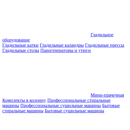
Гладильное
оборудование
Гладильные катки
Гладильные каландры
Гладильные прессы
Гладильные столы
Парогенераторы и утюги
Мини-прачечная
Комплекты в колонну
Профессиональные стиральные
машины
Профессиональные сушильные машины
Бытовые
стиральные машины
Бытовые сушильные машины