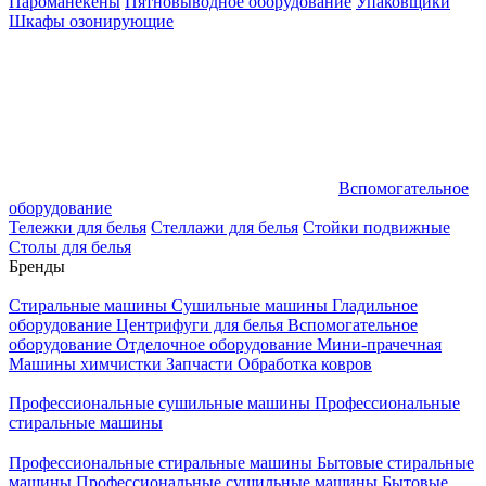
Пароманекены
Пятновыводное оборудование
Упаковщики
Шкафы озонирующие
Вспомогательное
оборудование
Тележки для белья
Стеллажи для белья
Стойки подвижные
Столы для белья
Бренды
Стиральные машины
Сушильные машины
Гладильное
оборудование
Центрифуги для белья
Вспомогательное
оборудование
Отделочное оборудование
Мини-прачечная
Машины химчистки
Запчасти
Обработка ковров
Профессиональные сушильные машины
Профессиональные
стиральные машины
Профессиональные стиральные машины
Бытовые стиральные
машины
Профессиональные сушильные машины
Бытовые