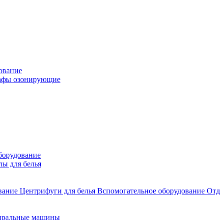
ование
фы озонирующие
борудование
лы для белья
ование
Центрифуги для белья
Вспомогательное оборудование
Отд
иральные машины