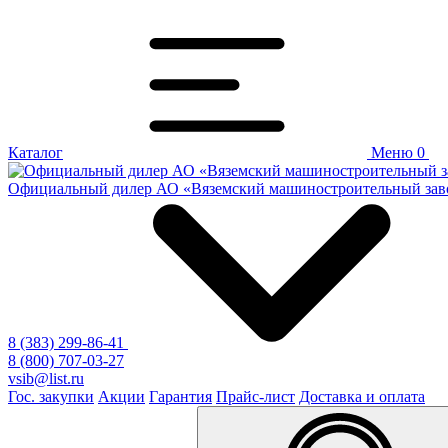
Каталог
Меню
0
Официальный дилер
АО «Вяземский машиностроительный зав
8 (383) 299-86-41
8 (800) 707-03-27
vsib@list.ru
Гос. закупки
Акции
Гарантия
Прайс-лист
Доставка и оплата