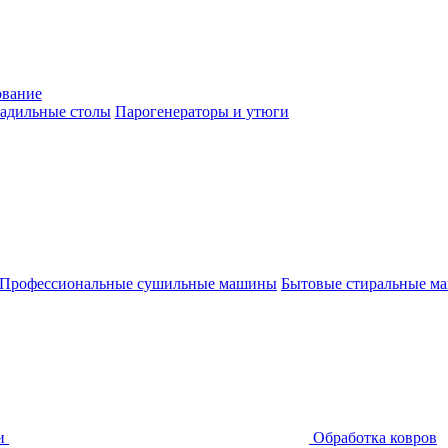
ование
адильные столы
Парогенераторы и утюги
Профессиональные сушильные машины
Бытовые стиральные м
и
Обработка ковров