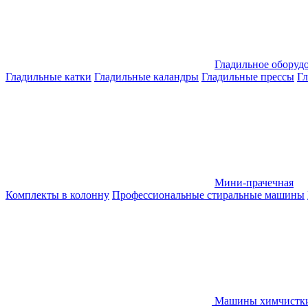
Гладильное оборуд
Гладильные катки
Гладильные каландры
Гладильные прессы
Гл
Мини-прачечная
Комплекты в колонну
Профессиональные стиральные машины
Машины химчистк