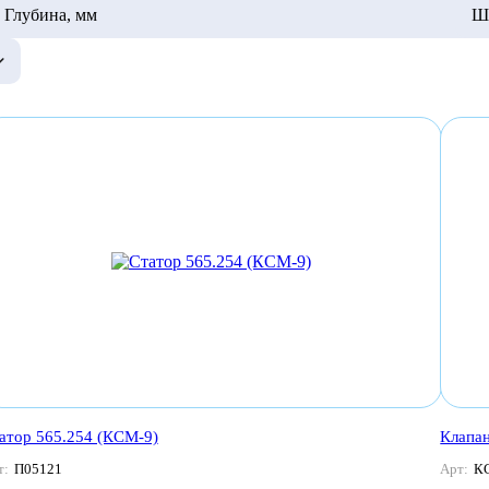
Глубина, мм
Ш
атор 565.254 (КСМ-9)
Клапа
т:
П05121
Арт:
К