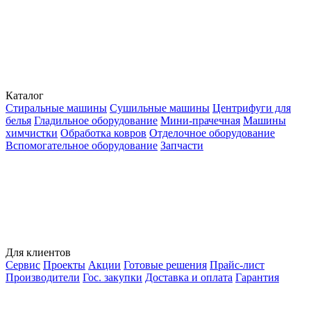
Каталог
Стиральные машины
Сушильные машины
Центрифуги для
белья
Гладильное оборудование
Мини-прачечная
Машины
химчистки
Обработка ковров
Отделочное оборудование
Вспомогательное оборудование
Запчасти
Для клиентов
Сервис
Проекты
Акции
Готовые решения
Прайс-лист
Производители
Гос. закупки
Доставка и оплата
Гарантия