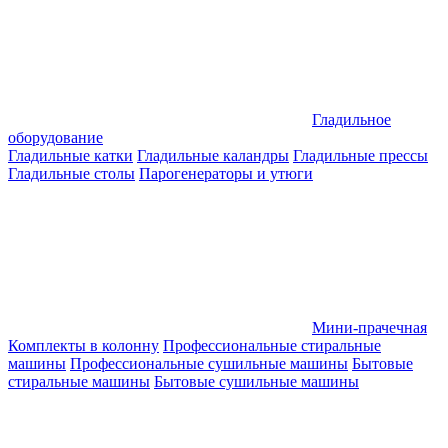
Гладильное
оборудование
Гладильные катки
Гладильные каландры
Гладильные прессы
Гладильные столы
Парогенераторы и утюги
Мини-прачечная
Комплекты в колонну
Профессиональные стиральные
машины
Профессиональные сушильные машины
Бытовые
стиральные машины
Бытовые сушильные машины