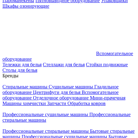
Пароманекены
Пятновыводное оборудование
Упаковщики
Шкафы озонирующие
Вспомогательное
оборудование
Тележки для белья
Стеллажи для белья
Стойки подвижные
Столы для белья
Бренды
Стиральные машины
Сушильные машины
Гладильное
оборудование
Центрифуги для белья
Вспомогательное
оборудование
Отделочное оборудование
Мини-прачечная
Машины химчистки
Запчасти
Обработка ковров
Профессиональные сушильные машины
Профессиональные
стиральные машины
Профессиональные стиральные машины
Бытовые стиральные
машины
Профессиональные сушильные машины
Бытовые