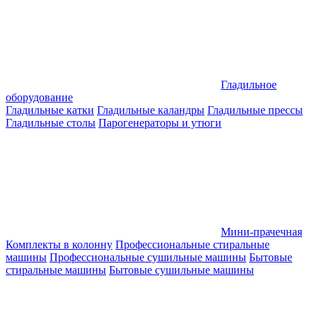
Гладильное
оборудование
Гладильные катки
Гладильные каландры
Гладильные прессы
Гладильные столы
Парогенераторы и утюги
Мини-прачечная
Комплекты в колонну
Профессиональные стиральные
машины
Профессиональные сушильные машины
Бытовые
стиральные машины
Бытовые сушильные машины