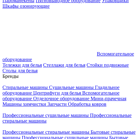
Пароманекены
Пятновыводное оборудование
Упаковщики
Шкафы озонирующие
Вспомогательное
оборудование
Тележки для белья
Стеллажи для белья
Стойки подвижные
Столы для белья
Бренды
Стиральные машины
Сушильные машины
Гладильное
оборудование
Центрифуги для белья
Вспомогательное
оборудование
Отделочное оборудование
Мини-прачечная
Машины химчистки
Запчасти
Обработка ковров
Профессиональные сушильные машины
Профессиональные
стиральные машины
Профессиональные стиральные машины
Бытовые стиральные
машины
Профессиональные сушильные машины
Бытовые