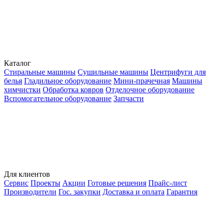
Каталог
Стиральные машины
Сушильные машины
Центрифуги для
белья
Гладильное оборудование
Мини-прачечная
Машины
химчистки
Обработка ковров
Отделочное оборудование
Вспомогательное оборудование
Запчасти
Для клиентов
Сервис
Проекты
Акции
Готовые решения
Прайс-лист
Производители
Гос. закупки
Доставка и оплата
Гарантия