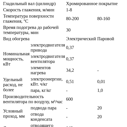
Гладильный вал (цилиндр)
Хромированное покрытие
Скорость глажения, м/мин
1-8
Температура поверхности
80-200
80-160
глажения, °C
Время подогрева до рабочей
30
температуры, мин
Вид обогрева
Электрический
Паровой
электродвигателя
0,37
привода
Номинальная
электродвигателя
мощность,
0,37
вентилятора
кВт
элементов
34,2
-
нагрева
электроэнергии,
Удельный
0,51
0,01
кВт. ч/кг
расход, не
более
пара, кг/кг
-
1,0
Производительность
600
вентилятора по воздуху, м³/час
подвода пара
-
20
Условный
отвода
проход, мм
-
20
конденсата
отводящего