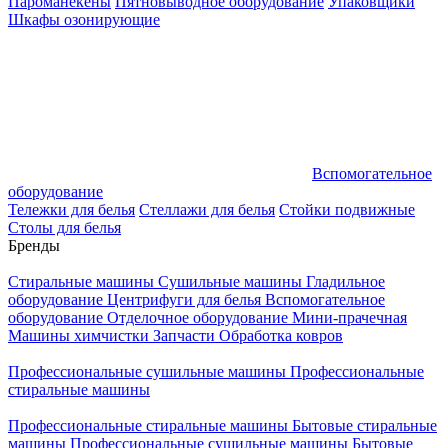
Пароманекены
Пятновыводное оборудование
Упаковщики
Шкафы озонирующие
Вспомогательное
оборудование
Тележки для белья
Стеллажи для белья
Стойки подвижные
Столы для белья
Бренды
Стиральные машины
Сушильные машины
Гладильное
оборудование
Центрифуги для белья
Вспомогательное
оборудование
Отделочное оборудование
Мини-прачечная
Машины химчистки
Запчасти
Обработка ковров
Профессиональные сушильные машины
Профессиональные
стиральные машины
Профессиональные стиральные машины
Бытовые стиральные
машины
Профессиональные сушильные машины
Бытовые