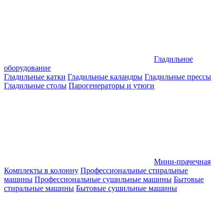
Гладильное
оборудование
Гладильные катки
Гладильные каландры
Гладильные прессы
Гладильные столы
Парогенераторы и утюги
Мини-прачечная
Комплекты в колонну
Профессиональные стиральные
машины
Профессиональные сушильные машины
Бытовые
стиральные машины
Бытовые сушильные машины