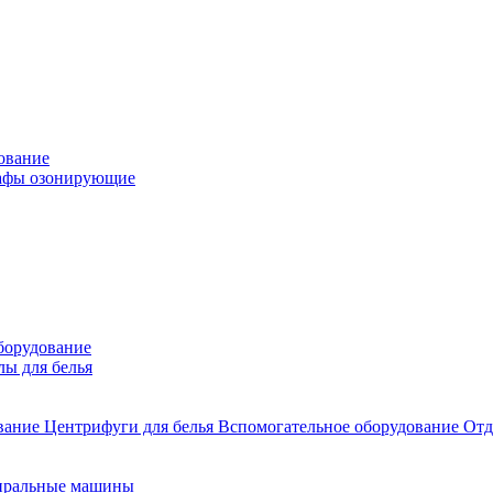
ование
фы озонирующие
борудование
лы для белья
ование
Центрифуги для белья
Вспомогательное оборудование
Отд
иральные машины