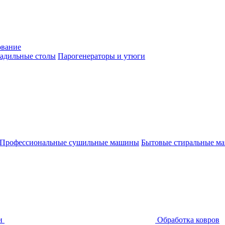
ование
адильные столы
Парогенераторы и утюги
Профессиональные сушильные машины
Бытовые стиральные м
и
Обработка ковров