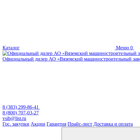
Каталог
Меню
0
Официальный дилер
АО «Вяземский машиностроительный зав
8 (383) 299-86-41
8 (800) 707-03-27
vsib@list.ru
Гос. закупки
Акции
Гарантия
Прайс-лист
Доставка и оплата