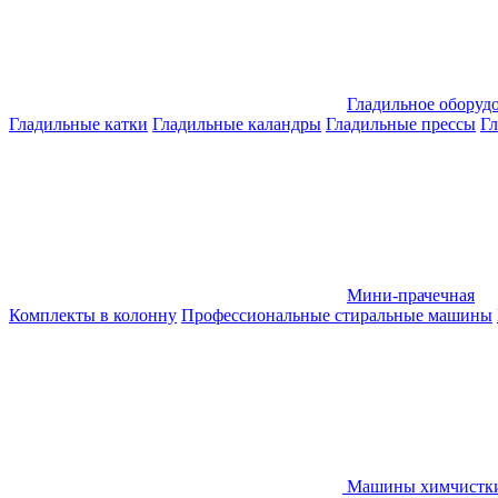
Гладильное оборуд
Гладильные катки
Гладильные каландры
Гладильные прессы
Гл
Мини-прачечная
Комплекты в колонну
Профессиональные стиральные машины
Машины химчистк