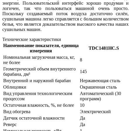
энергии. Пользовательский интерфейс хорошо продуман и
логичен, так что пользоваться машиной очень просто.
Поскольку создаваемый поток воздуха достаточно силён,
сушильная машина легко справляется с большим количеством
белья, что является доказательством высокого качества наших
сушильных машин.
Технические характеристики
Наименование показателя, единица
TDC1481HC.S
измерения
Номинальная загрузочная масса, кг,
8
не более
Геометрический объем внутреннего
145
барабана, дм³
Внутренний и наружний барабан
Нержавеющая сталь
Облицовки
Окрашенная сталь
Вид управления технологическим
Автоматический (30
процессом
программ)
Остаточная влажность, %, не более
10
Вид обогрева
Электрический
Датчик остаточной влажности
Да
Реверс
Да
Номинальная мощность, кВт
1