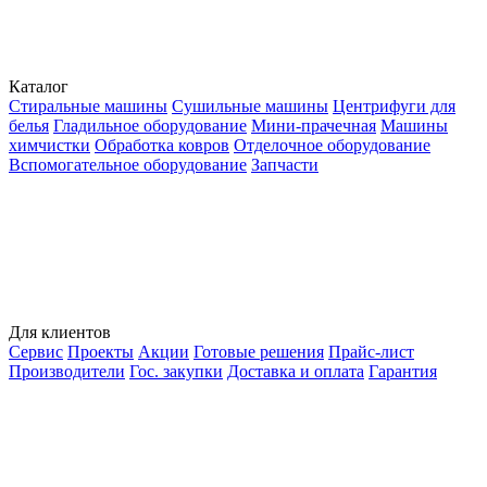
Каталог
Стиральные машины
Сушильные машины
Центрифуги для
белья
Гладильное оборудование
Мини-прачечная
Машины
химчистки
Обработка ковров
Отделочное оборудование
Вспомогательное оборудование
Запчасти
Для клиентов
Сервис
Проекты
Акции
Готовые решения
Прайс-лист
Производители
Гос. закупки
Доставка и оплата
Гарантия