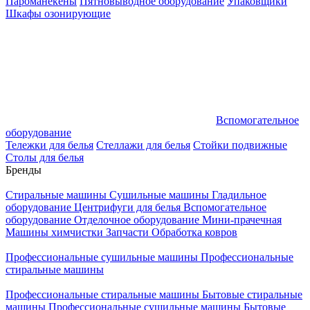
Пароманекены
Пятновыводное оборудование
Упаковщики
Шкафы озонирующие
Вспомогательное
оборудование
Тележки для белья
Стеллажи для белья
Стойки подвижные
Столы для белья
Бренды
Стиральные машины
Сушильные машины
Гладильное
оборудование
Центрифуги для белья
Вспомогательное
оборудование
Отделочное оборудование
Мини-прачечная
Машины химчистки
Запчасти
Обработка ковров
Профессиональные сушильные машины
Профессиональные
стиральные машины
Профессиональные стиральные машины
Бытовые стиральные
машины
Профессиональные сушильные машины
Бытовые