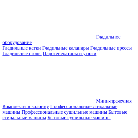
Гладильное
оборудование
Гладильные катки
Гладильные каландры
Гладильные прессы
Гладильные столы
Парогенераторы и утюги
Мини-прачечная
Комплекты в колонну
Профессиональные стиральные
машины
Профессиональные сушильные машины
Бытовые
стиральные машины
Бытовые сушильные машины