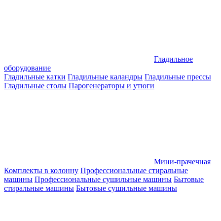
Гладильное
оборудование
Гладильные катки
Гладильные каландры
Гладильные прессы
Гладильные столы
Парогенераторы и утюги
Мини-прачечная
Комплекты в колонну
Профессиональные стиральные
машины
Профессиональные сушильные машины
Бытовые
стиральные машины
Бытовые сушильные машины