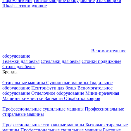
Пароманекены
Пятновыводное оборудование
Упаковщики
Шкафы озонирующие
Вспомогательное
оборудование
Тележки для белья
Стеллажи для белья
Стойки подвижные
Столы для белья
Бренды
Стиральные машины
Сушильные машины
Гладильное
оборудование
Центрифуги для белья
Вспомогательное
оборудование
Отделочное оборудование
Мини-прачечная
Машины химчистки
Запчасти
Обработка ковров
Профессиональные сушильные машины
Профессиональные
стиральные машины
Профессиональные стиральные машины
Бытовые стиральные
машины
Профессиональные сушильные машины
Бытовые