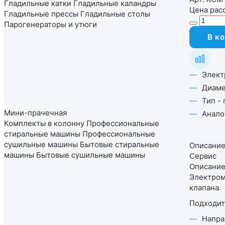
Гладильные катки
Гладильные каландры
Цена рас
Гладильные прессы
Гладильные столы
Парогенераторы и утюги
В к
Элект
Диаме
Тип -
Мини-прачечная
Анало
Комплекты в колонну
Профессиональные
стиральные машины
Профессиональные
сушильные машины
Бытовые стиральные
Описани
машины
Бытовые сушильные машины
Сервис
Описани
Электром
клапана.
Подходит
Напра