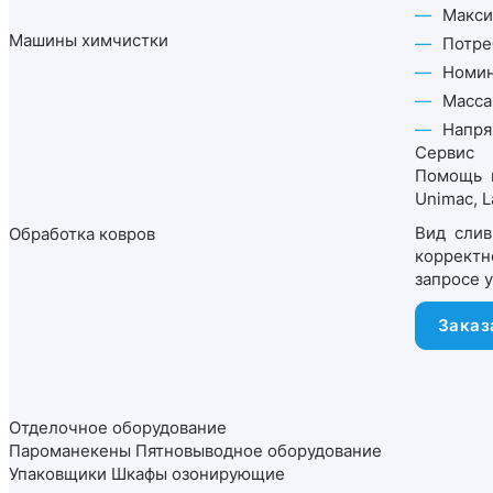
Макси
Машины химчистки
Потре
Номин
Масса,
Напряж
Сервис
Помощь в
Unimac, L
Вид слив
Обработка ковров
корректн
запросе 
Заказ
Отделочное оборудование
Пароманекены
Пятновыводное оборудование
Упаковщики
Шкафы озонирующие