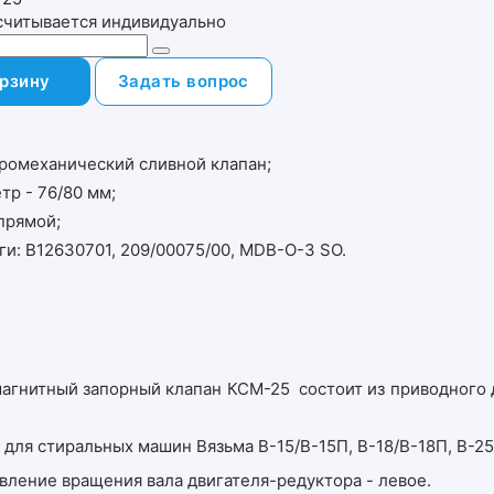
считывается индивидуально
орзину
Задать вопрос
ромеханический сливной клапан;
тр - 76/80 мм;
 прямой;
ги: В12630701, 209/00075/00, MDB-O-3 SO.
е
е
агнитный запорный клапан КСМ-25 состоит из приводного 
 для стиральных машин Вязьма В-15/В-15П, В-18/В-18П, В-2
вление вращения вала двигателя-редуктора - левое.