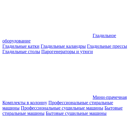
Гладильное
оборудование
Гладильные катки
Гладильные каландры
Гладильные прессы
Гладильные столы
Парогенераторы и утюги
Мини-прачечная
Комплекты в колонну
Профессиональные стиральные
машины
Профессиональные сушильные машины
Бытовые
стиральные машины
Бытовые сушильные машины