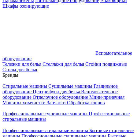
Пароманекены
Пятновыводное оборудование
Упаковщики
Шкафы озонирующие
Вспомогательное
оборудование
Тележки для белья
Стеллажи для белья
Стойки подвижные
Столы для белья
Бренды
Стиральные машины
Сушильные машины
Гладильное
оборудование
Центрифуги для белья
Вспомогательное
оборудование
Отделочное оборудование
Мини-прачечная
Машины химчистки
Запчасти
Обработка ковров
Профессиональные сушильные машины
Профессиональные
стиральные машины
Профессиональные стиральные машины
Бытовые стиральные
машины
Профессиональные сушильные машины
Бытовые