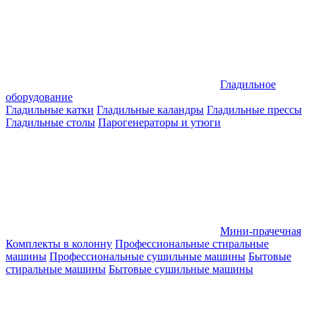
Гладильное
оборудование
Гладильные катки
Гладильные каландры
Гладильные прессы
Гладильные столы
Парогенераторы и утюги
Мини-прачечная
Комплекты в колонну
Профессиональные стиральные
машины
Профессиональные сушильные машины
Бытовые
стиральные машины
Бытовые сушильные машины