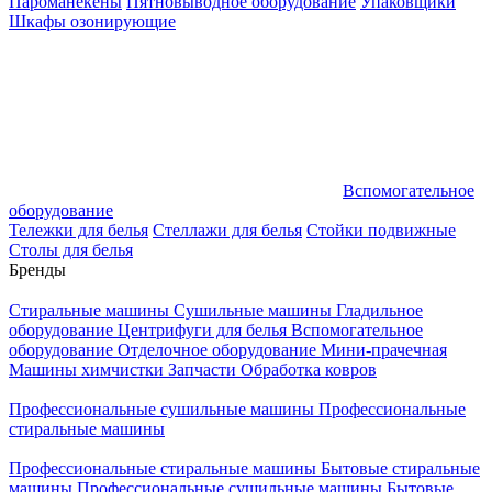
Пароманекены
Пятновыводное оборудование
Упаковщики
Шкафы озонирующие
Вспомогательное
оборудование
Тележки для белья
Стеллажи для белья
Стойки подвижные
Столы для белья
Бренды
Стиральные машины
Сушильные машины
Гладильное
оборудование
Центрифуги для белья
Вспомогательное
оборудование
Отделочное оборудование
Мини-прачечная
Машины химчистки
Запчасти
Обработка ковров
Профессиональные сушильные машины
Профессиональные
стиральные машины
Профессиональные стиральные машины
Бытовые стиральные
машины
Профессиональные сушильные машины
Бытовые