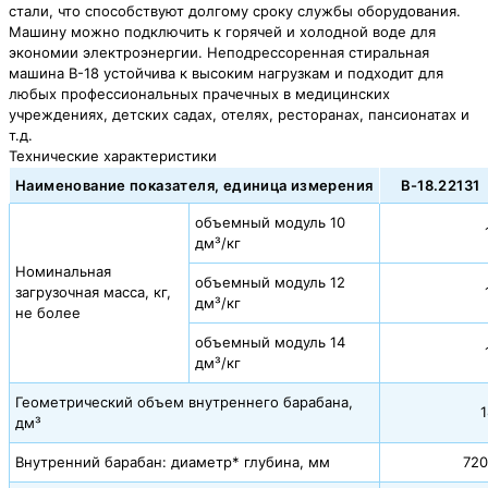
стали, что способствуют долгому сроку службы оборудования.
Машину можно подключить к горячей и холодной воде для
экономии электроэнергии. Неподрессоренная стиральная
машина В-18 устойчива к высоким нагрузкам и подходит для
любых профессиональных прачечных в медицинских
учреждениях, детских садах, отелях, ресторанах, пансионатах и
т.д.
Технические характеристики
Наименование показателя, единица измерения
В-18.22131
объемный модуль 10
дм³/кг
Номинальная
объемный модуль 12
загрузочная масса, кг,
дм³/кг
не более
объемный модуль 14
дм³/кг
Геометрический объем внутреннего барабана,
1
дм³
Внутренний барабан: диаметр* глубина, мм
720