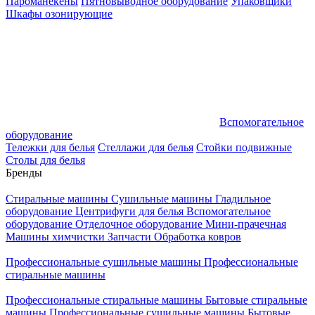
Пароманекены
Пятновыводное оборудование
Упаковщики
Шкафы озонирующие
Вспомогательное
оборудование
Тележки для белья
Стеллажи для белья
Стойки подвижные
Столы для белья
Бренды
Стиральные машины
Сушильные машины
Гладильное
оборудование
Центрифуги для белья
Вспомогательное
оборудование
Отделочное оборудование
Мини-прачечная
Машины химчистки
Запчасти
Обработка ковров
Профессиональные сушильные машины
Профессиональные
стиральные машины
Профессиональные стиральные машины
Бытовые стиральные
машины
Профессиональные сушильные машины
Бытовые