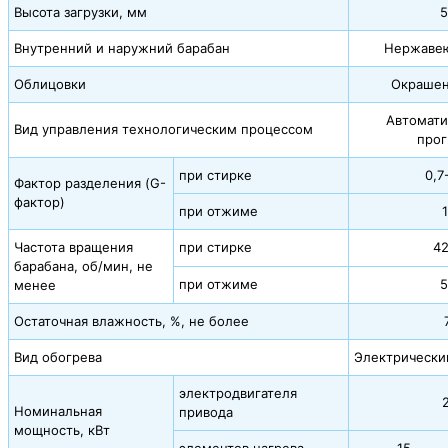
Высота загрузки, мм
5
Внутренний и наружний барабан
Нержавею
Облицовки
Окрашен
Автомати
Вид управления технологическим процессом
прог
при стирке
0,7
Фактор разделения (G-
фактор)
при отжиме
Частота вращения
при стирке
42
барабана, об/мин, не
при отжиме
5
менее
Остаточная влажность, %, не более
Вид обогрева
Электрически
электродвигателя
Номинальная
привода
мощность, кВт
элементов нагрева
15