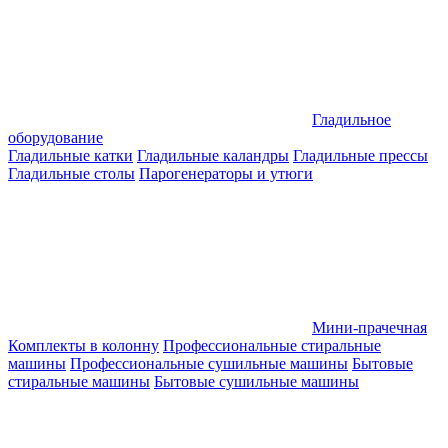
Гладильное
оборудование
Гладильные катки
Гладильные каландры
Гладильные прессы
Гладильные столы
Парогенераторы и утюги
Мини-прачечная
Комплекты в колонну
Профессиональные стиральные
машины
Профессиональные сушильные машины
Бытовые
стиральные машины
Бытовые сушильные машины