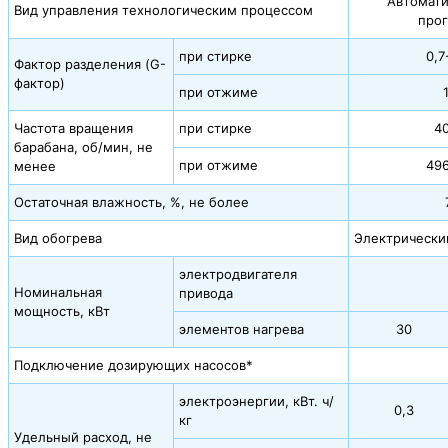
Автомати
Вид управления технологическим процессом
про
при стирке
0,7
Фактор разделения (G-
фактор)
при отжиме
Частота вращения
при стирке
4
барабана, об/мин, не
при отжиме
49
менее
Остаточная влажность, %, не более
Вид обогрева
Электрически
электродвигателя
Номинальная
привода
мощность, кВт
элементов нагрева
30
Подключение дозирующих насосов*
электроэнергии, кВт. ч/
0,3
кг
Удельный расход, не