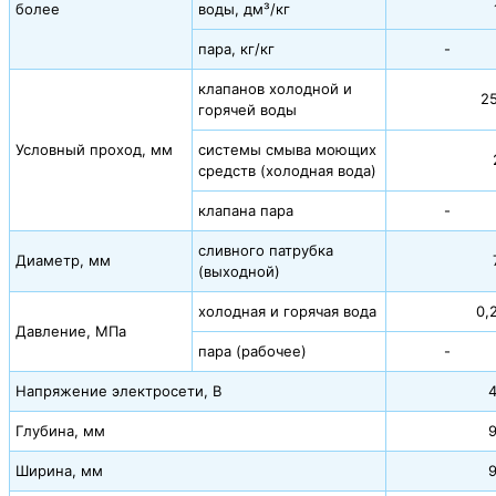
более
воды, дм³/кг
пара, кг/кг
-
клапанов холодной и
2
горячей воды
Условный проход, мм
системы смыва моющих
средств (холодная вода)
клапана пара
-
сливного патрубка
Диаметр, мм
(выходной)
холодная и горячая вода
0,
Давление, МПа
пара (рабочее)
-
Напряжение электросети, В
Глубина, мм
Ширина, мм