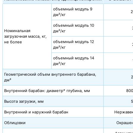
объемный модуль 9
2
дм³/кг
объемный модуль 10
Номинальная
дм³/кг
загрузочная масса, кг,
объемный модуль 12
не более
дм³/кг
объемный модуль 14
дм³/кг
Геометрический объем внутреннего барабана,
дм³
Внутренний барабан: диаметр* глубина, мм
80
Высота загрузки, мм
Внутренний и наружний барабан
Нержаве
Облицовки
Окрашен