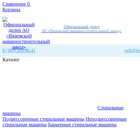
Сравнение
0
Корзина
Официальный дилер
АО «Вяземский машиностроительный завод»
8 (383) 299-86-41
vsib@lis
Каталог
Стиральные
машины
Подрессоренные стиральные машины
Неподрессоренные
стиральные машины
Барьерные стиральные машины