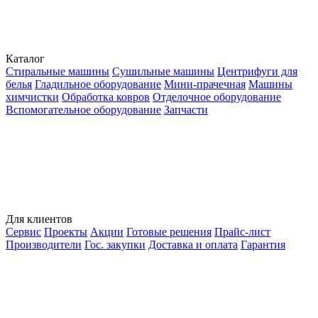
Каталог
Стиральные машины
Сушильные машины
Центрифуги для
белья
Гладильное оборудование
Мини-прачечная
Машины
химчистки
Обработка ковров
Отделочное оборудование
Вспомогательное оборудование
Запчасти
Для клиентов
Сервис
Проекты
Акции
Готовые решения
Прайс-лист
Производители
Гос. закупки
Доставка и оплата
Гарантия