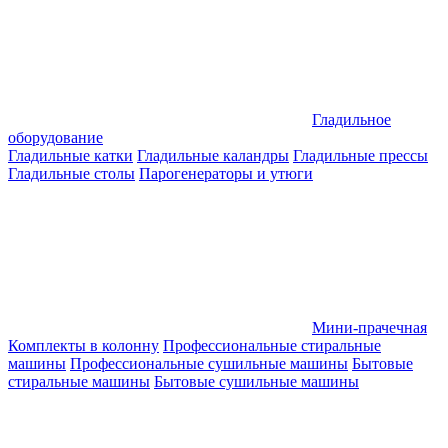
Гладильное
оборудование
Гладильные катки
Гладильные каландры
Гладильные прессы
Гладильные столы
Парогенераторы и утюги
Мини-прачечная
Комплекты в колонну
Профессиональные стиральные
машины
Профессиональные сушильные машины
Бытовые
стиральные машины
Бытовые сушильные машины