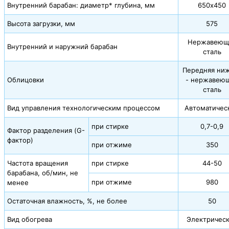
Внутренний барабан: диаметр* глубина, мм
650х450
Высота загрузки, мм
575
Нержавеющ
Внутренний и наружний барабан
сталь
Передняя ни
Облицовки
- нержавею
сталь
Вид управления технологическим процессом
Автоматичес
при стирке
0,7-0,9
Фактор разделения (G-
фактор)
при отжиме
350
Частота вращения
при стирке
44-50
барабана, об/мин, не
при отжиме
980
менее
Остаточная влажность, %, не более
50
Вид обогрева
Электричес