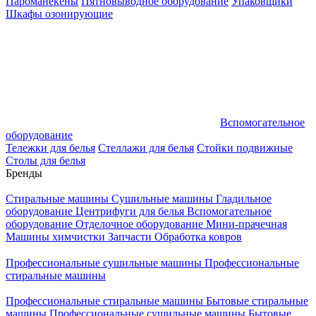
Пароманекены
Пятновыводное оборудование
Упаковщики
Шкафы озонирующие
Вспомогательное
оборудование
Тележки для белья
Стеллажи для белья
Стойки подвижные
Столы для белья
Бренды
Стиральные машины
Сушильные машины
Гладильное
оборудование
Центрифуги для белья
Вспомогательное
оборудование
Отделочное оборудование
Мини-прачечная
Машины химчистки
Запчасти
Обработка ковров
Профессиональные сушильные машины
Профессиональные
стиральные машины
Профессиональные стиральные машины
Бытовые стиральные
машины
Профессиональные сушильные машины
Бытовые