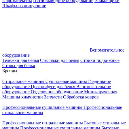
Пароманекены
Пятновыводное оборудование
Упаковщики
Шкафы озонирующие
Вспомогательное
оборудование
Тележки для белья
Стеллажи для белья
Стойки подвижные
Столы для белья
Бренды
Стиральные машины
Сушильные машины
Гладильное
оборудование
Центрифуги для белья
Вспомогательное
оборудование
Отделочное оборудование
Мини-прачечная
Машины химчистки
Запчасти
Обработка ковров
Профессиональные сушильные машины
Профессиональные
стиральные машины
Профессиональные стиральные машины
Бытовые стиральные
машины
Профессиональные сушильные машины
Бытовые