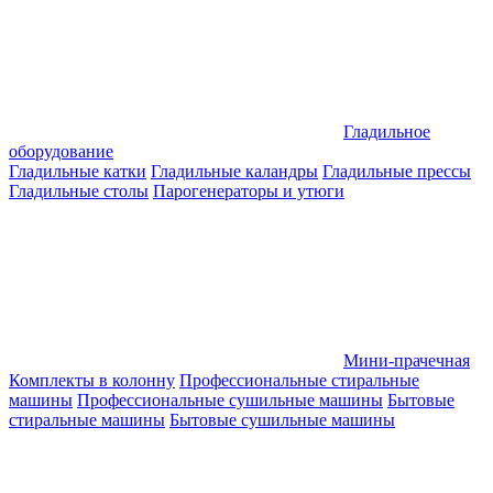
Гладильное
оборудование
Гладильные катки
Гладильные каландры
Гладильные прессы
Гладильные столы
Парогенераторы и утюги
Мини-прачечная
Комплекты в колонну
Профессиональные стиральные
машины
Профессиональные сушильные машины
Бытовые
стиральные машины
Бытовые сушильные машины