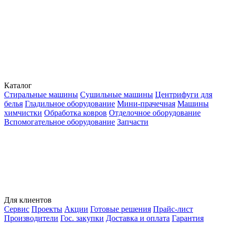
Каталог
Стиральные машины
Сушильные машины
Центрифуги для
белья
Гладильное оборудование
Мини-прачечная
Машины
химчистки
Обработка ковров
Отделочное оборудование
Вспомогательное оборудование
Запчасти
Для клиентов
Сервис
Проекты
Акции
Готовые решения
Прайс-лист
Производители
Гос. закупки
Доставка и оплата
Гарантия